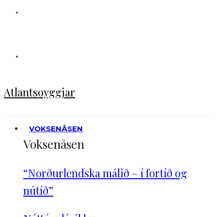
Atlantsoyggjar
VOKSENÅSEN
Voksenåsen
“Norðurlendska málið – í fortíð og
nútíð”