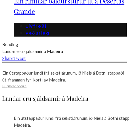
Ein rimmar baldurstúrur út á Desertas
Grande
Lívfrøði
Veðurlag
Reading
Lundar eru sjáldsamir á Madeira
Share
Tweet
Ein útstappaður lundi frá sekstiárunum, ið Niels á Botni stappaði
út, framman fyri korti av Madeira.
Fuglar
Madeira
Lundar eru sjáldsamir á Madeira
Ein útstappaður lundi frá sekstiárunum, ið Niels á Botni stapp
Madeira.