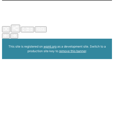
This site is registered on
wpml.org
as a development site. Switch to a
production site key to
remove this banner
.