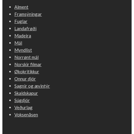
Alment
Framsýningar
Fuglar
Landafrøði
Madeira
Mál
Myndlist
Norrønt mál
Norskir filmar
Økokritikkur
Onnur djór
Sagnir og ævintýr
Skaldskapur
Súgdjór
Veðurlag
Voksenåsen