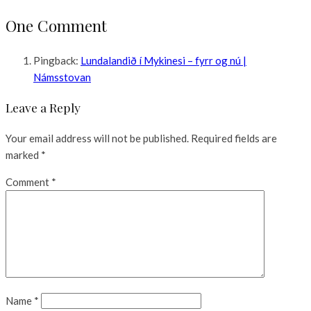
One Comment
Pingback:
Lundalandið í Mykinesi – fyrr og nú |
Námsstovan
Leave a Reply
Your email address will not be published.
Required fields are
marked
*
Comment
*
Name
*