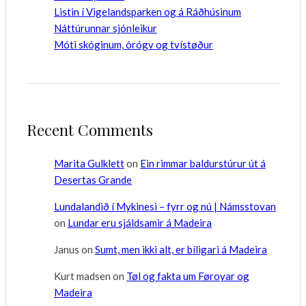
Listin í Vigelandsparken og á Ráðhúsinum
Náttúrunnar sjónleikur
Móti skóginum, órógv og tvístøður
Recent Comments
Marita Gulklett
on
Ein rimmar baldurstúrur út á
Desertas Grande
Lundalandið í Mykinesi – fyrr og nú | Námsstovan
on
Lundar eru sjáldsamir á Madeira
Janus
on
Sumt, men ikki alt, er bíligari á Madeira
Kurt madsen
on
Tøl og fakta um Føroyar og
Madeira