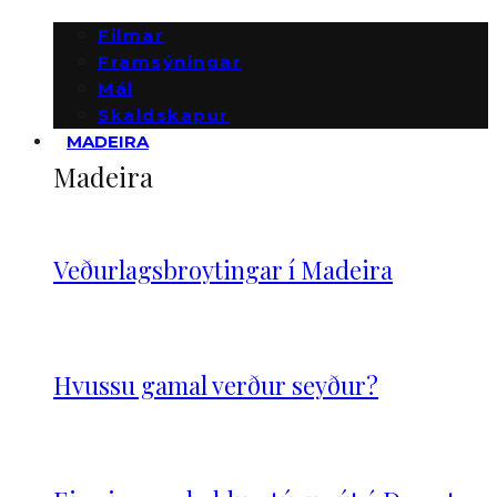
Filmar
Framsýningar
Mál
Skaldskapur
MADEIRA
Madeira
Veðurlagsbroytingar í Madeira
Hvussu gamal verður seyður?