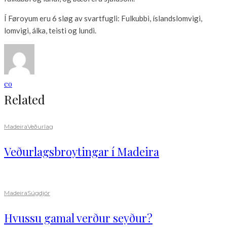
Í Føroyum eru 6 sløg av svartfugli: Fulkubbi, íslandslomvigi,
lomvigi, álka, teisti og lundi.
eo
Related
Madeira
Veðurlag
Veðurlagsbroytingar í Madeira
Madeira
Súgdjór
Hvussu gamal verður seyður?