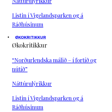
Náttúrulýrikkur
Listin í Vigelandsparken og á
Ráðhúsinum
ØKOKRITIKKUR
Økokritikkur
“Norðurlendska málið – í fortíð og
nútíð”
Náttúrulýrikkur
Listin í Vigelandsparken og á
Ráðhúsinum