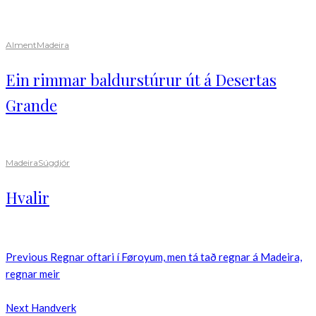
Alment
Madeira
Ein rimmar baldurstúrur út á Desertas
Grande
Madeira
Súgdjór
Hvalir
Previous
Regnar oftari í Føroyum, men tá tað regnar á Madeira,
regnar meir
Next
Handverk