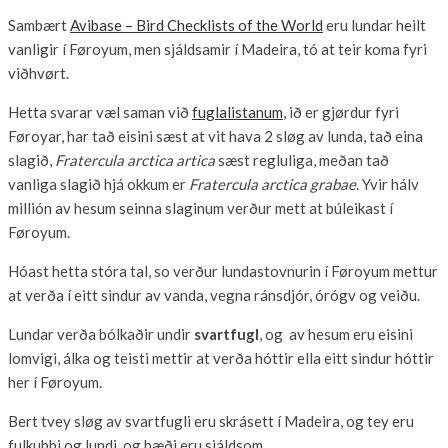
Sambært
Avibase – Bird Checklists of the World
eru lundar heilt
vanligir í Føroyum, men sjáldsamir í Madeira, tó at teir koma fyri
viðhvørt.
Hetta svarar væl saman við
fuglalistanum
, ið er gjørdur fyri
Føroyar, har tað eisini sæst at vit hava 2 sløg av lunda, tað eina
slagið,
Fratercula arctica artica
sæst regluliga, meðan tað
vanliga slagið hjá okkum er
Fratercula arctica grabae
. Yvir hálv
millión av hesum seinna slaginum verður mett at búleikast í
Føroyum.
Hóast hetta stóra tal, so verður lundastovnurin í Føroyum mettur
at verða í eitt sindur av vanda, vegna ránsdjór, órógv og veiðu.
Lundar verða bólkaðir undir
svartfugl
, og av hesum eru eisini
lomvigi, álka og teisti mettir at verða hóttir ella eitt sindur hóttir
her í Føroyum.
Bert tvey sløg av svartfugli eru skrásett í Madeira, og tey eru
fulkubbi og lundi, og bæði eru sjáldsom.