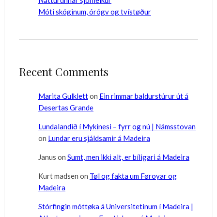
Móti skóginum, órógv og tvístøður
Recent Comments
Marita Gulklett
on
Ein rimmar baldurstúrur út á
Desertas Grande
Lundalandið í Mykinesi – fyrr og nú | Námsstovan
on
Lundar eru sjáldsamir á Madeira
Janus
on
Sumt, men ikki alt, er bíligari á Madeira
Kurt madsen
on
Tøl og fakta um Føroyar og
Madeira
Stórfingin móttøka á Universitetinum í Madeira |