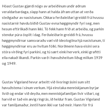
Hóast Gustav gjørdi nógv av arbeiðinum undir øðrum
veraldarbardaga, slapp hann at halda áfram uttan at verða
steðgaður av nasistunum. Okkara ferðaleiðari greiddi frá hvussu
nasistarnir høvdu biðið Gustav evna høggmyndir fyri seg, men
hesum eftirlíkaði hann ikki. Tó fekk hann frið at arbeiða, og parkin
stendur púra óspilt í dag. Ferðaleiðarin greiddi frá, hvussu
høggmyndirnar samsvaraðu væl við ideologiina hjá nasistunum, tí
høggmyndirnar eru av hvítum fólki. Norðmenn hava eisini sera
stóra virðing fyri parkini, og tú sært einki herverk, einki grafitti
ella nakað líkandi. Parkin varð í høvuðsheitum liðug millum 1939
og 1949.
Gustav Vigeland hevur arbeitt við lívsringrásini sum sítt
høvuðstema í sínum verkum. Hjá einstaka menniskjanum byrjar
lívið og endar við deyða, men menniskjafamiljan livir víðari, og
harvið er tað ein ævig ringrás, ið heldur fram. Gustav Vigeland
var familjumaður, inntil hann ikki var tað meir. Hann fór frá