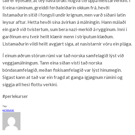
tað er eyðsæð, at tey hava brúkt nógva tíð uppá meistarverkini. Í
tí eina rúminum, greiddi ferðaleiðarin okkum frá, hevði
listamaðurin sitið í fongsli undir krígnum, men varð síðani latin
leysur aftur. Hetta hevði sína ávirkan á málningin. Hann málaði
ein garð við tvístertum, sum bera nazi-merkið á rygginum. Inni í
garðinum eru tveir heilt klænir menn í stríputum klæðum.
Listamaðurin vildi heilt avgjørt siga, at nasistarnir vóru ein plága.
Í einum øðrum stórum rúmi var tað norska samfelagið lýst við
veggjamálningum. Tann eina síðan vísti tað norska
bóndasamfelagið, meðan fiskisamfelagið var lýst hinumegin.
Sigast kann at tað var ein fragd at ganga ígjøgnum rúmini og
síggja øll hesi flottu verkini.
#perlekurser
Tags
perlekurser