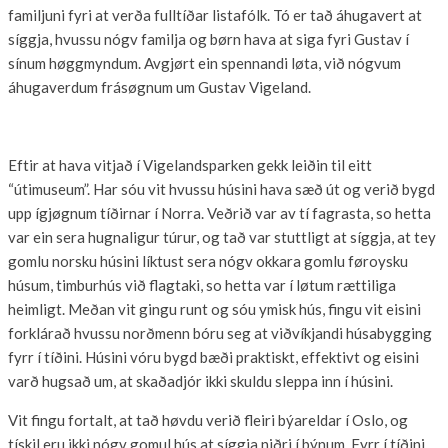
familjuni fyri at verða fulltíðar listafólk. Tó er tað áhugavert at
síggja, hvussu nógv familja og børn hava at siga fyri Gustav í
sínum høggmyndum. Avgjørt ein spennandi løta, við nógvum
áhugaverdum frásøgnum um Gustav Vigeland.
Eftir at hava vitjað í Vigelandsparken gekk leiðin til eitt
“útimuseum”. Har sóu vit hvussu húsini hava sæð út og verið bygd
upp ígjøgnum tíðirnar í Norra. Veðrið var av tí fagrasta, so hetta
var ein sera hugnaligur túrur, og tað var stuttligt at síggja, at tey
gomlu norsku húsini líktust sera nógv okkara gomlu føroysku
húsum, timburhús við flagtaki, so hetta var í løtum rættiliga
heimligt. Meðan vit gingu runt og sóu ymisk hús, fingu vit eisini
forklárað hvussu norðmenn bóru seg at viðvíkjandi húsabygging
fyrr í tíðini. Húsini vóru bygd bæði praktiskt, effektivt og eisini
varð hugsað um, at skaðadjór ikki skuldu sleppa inn í húsini.
Vit fingu fortalt, at tað høvdu verið fleiri býareldar í Oslo, og
tískil eru ikki nógv gomul hús at síggja niðri í býnum. Fyrr í tíðini