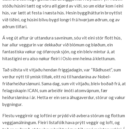
stóðu húsini tætt og vóru øll gjørd av viði, so um eldur kom í eini
hús, var lætt at festa í næsta hús. Hesin byggihátturin broyttist
við tíðini, og húsini blivu bygd longri frá hvørjum øðrum, og av
øðrum tilfari.
Á veg út aftur úr uttandura savninum, sóu vit eini stór flott hús,
har allur veggurin var dekkaður við blómum og bløðum, ein
fantastiska vøkur og óføroysk sjón, og ein bleiv mintur á, at
hitastigini eru also nøkur fleiri í Oslo enn heima á klettunum.
Tað síðsta vit vitjaðu hendan fríggjadagin, var “Rådhuset”, sum
verður nýtt til ymisk tiltøk, eitt nú til handanina av Nobel-
friðarheiðurslønuni. Sama dag, sum vit vitjaðu, bleiv boðað frá, at
felagsskapin ICAN, sum arbeiðir ímóti atomvápnum, fær
heiðurslønina í ár. Hetta er ein sera áhugaverdur, stórur og vakur
bygningur.
Flestu veggirnir og loftini er prýdd við avbera stórum og flottum
veggjamálningum. Fleiri listafólk hava prýtt veggir og loft, og