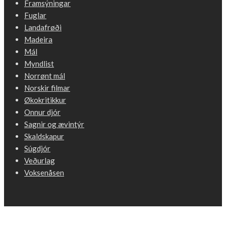
Framsýningar
Fuglar
Landafrøði
Madeira
Mál
Myndlist
Norrønt mál
Norskir filmar
Økokritikkur
Onnur djór
Sagnir og ævintýr
Skaldskapur
Súgdjór
Veðurlag
Voksenåsen