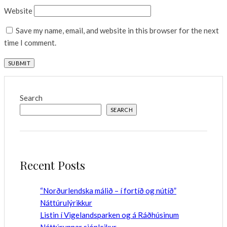
Website
Save my name, email, and website in this browser for the next
time I comment.
Search
SEARCH
Recent Posts
“Norðurlendska málið – í fortíð og nútíð”
Náttúrulýrikkur
Listin í Vigelandsparken og á Ráðhúsinum
Náttúrunnar sjónleikur