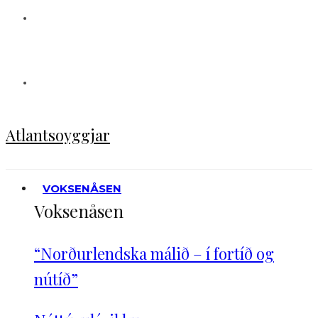
Atlantsoyggjar
VOKSENÅSEN
Voksenåsen
“Norðurlendska málið – í fortíð og
nútíð”