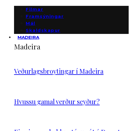
Filmar
Framsýningar
Mál
Skaldskapur
MADEIRA
Madeira
Veðurlagsbroytingar í Madeira
Hvussu gamal verður seyður?