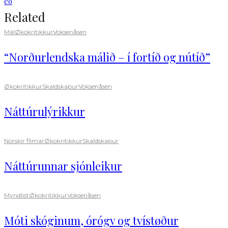
eo
Related
Mál
Økokritikkur
Voksenåsen
“Norðurlendska málið – í fortíð og nútíð”
Økokritikkur
Skaldskapur
Voksenåsen
Náttúrulýrikkur
Norskir filmar
Økokritikkur
Skaldskapur
Náttúrunnar sjónleikur
Myndlist
Økokritikkur
Voksenåsen
Móti skóginum, órógv og tvístøður