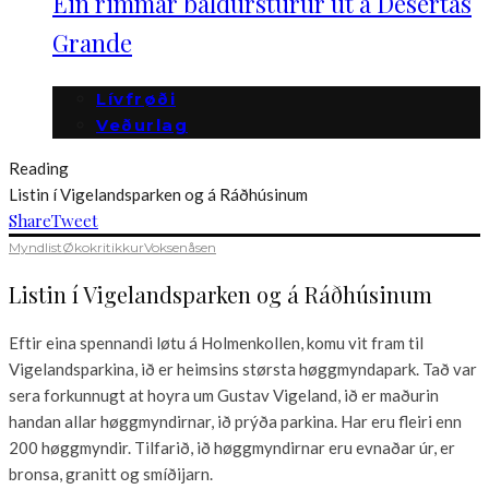
Ein rimmar baldurstúrur út á Desertas
Grande
Lívfrøði
Veðurlag
Reading
Listin í Vigelandsparken og á Ráðhúsinum
Share
Tweet
Myndlist
Økokritikkur
Voksenåsen
Listin í Vigelandsparken og á Ráðhúsinum
Eftir eina spennandi løtu á Holmenkollen, komu vit fram til
Vigelandsparkina, ið er heimsins størsta høggmyndapark. Tað var
sera forkunnugt at hoyra um Gustav Vigeland, ið er maðurin
handan allar høggmyndirnar, ið prýða parkina. Har eru fleiri enn
200 høggmyndir. Tilfarið, ið høggmyndirnar eru evnaðar úr, er
bronsa, granitt og smíðijarn.