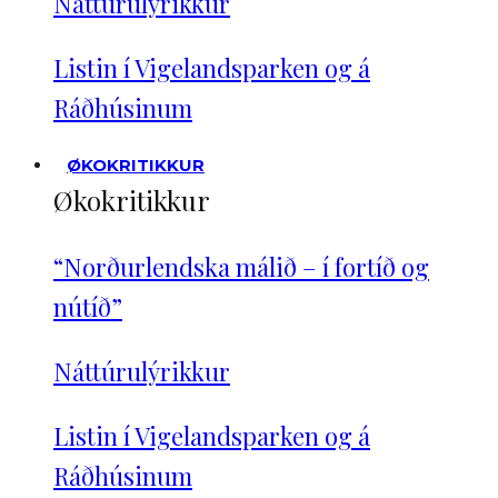
Náttúrulýrikkur
Listin í Vigelandsparken og á
Ráðhúsinum
ØKOKRITIKKUR
Økokritikkur
“Norðurlendska málið – í fortíð og
nútíð”
Náttúrulýrikkur
Listin í Vigelandsparken og á
Ráðhúsinum