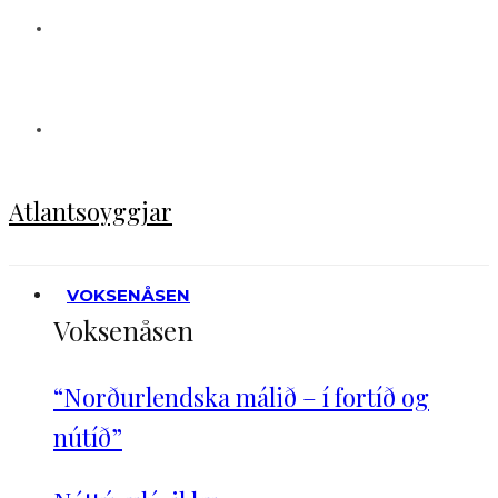
Atlantsoyggjar
VOKSENÅSEN
Voksenåsen
“Norðurlendska málið – í fortíð og
nútíð”