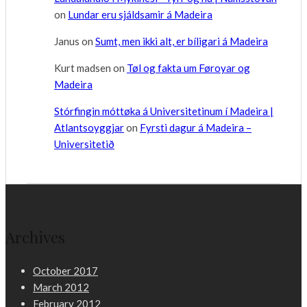
on
Lundar eru sjáldsamir á Madeira
Janus
on
Sumt, men ikki alt, er bíligari á Madeira
Kurt madsen
on
Tøl og fakta um Føroyar og
Madeira
Stórfingin móttøka á Universitetinum í Madeira |
Atlantsoyggjar
on
Fyrsti dagur á Madeira –
Universitetið
Archives
October 2017
March 2012
February 2012