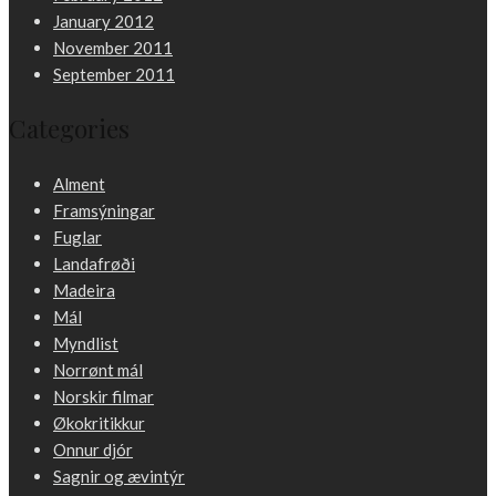
January 2012
November 2011
September 2011
Categories
Alment
Framsýningar
Fuglar
Landafrøði
Madeira
Mál
Myndlist
Norrønt mál
Norskir filmar
Økokritikkur
Onnur djór
Sagnir og ævintýr