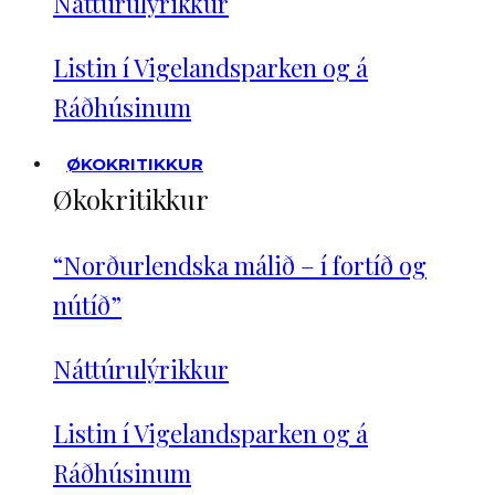
Náttúrulýrikkur
Listin í Vigelandsparken og á
Ráðhúsinum
ØKOKRITIKKUR
Økokritikkur
“Norðurlendska málið – í fortíð og
nútíð”
Náttúrulýrikkur
Listin í Vigelandsparken og á
Ráðhúsinum