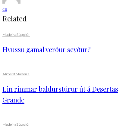
eo
Related
Madeira
Súgdjór
Hvussu gamal verður seyður?
Alment
Madeira
Ein rimmar baldurstúrur út á Desertas
Grande
Madeira
Súgdjór