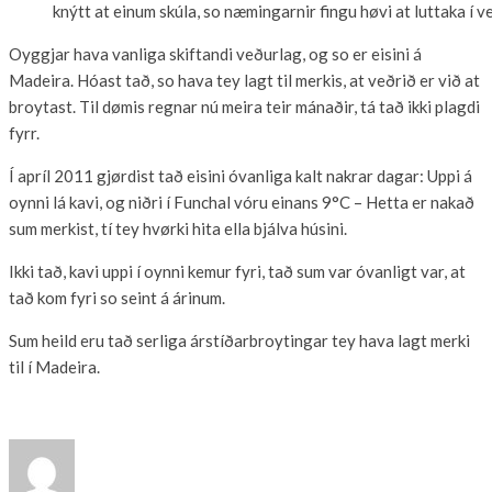
knýtt at einum skúla, so næmingarnir fingu høvi at luttaka í 
Oyggjar hava vanliga skiftandi veðurlag, og so er eisini á
Madeira. Hóast tað, so hava tey lagt til merkis, at veðrið er við at
broytast. Til dømis regnar nú meira teir mánaðir, tá tað ikki plagdi
fyrr.
Í apríl 2011 gjørdist tað eisini óvanliga kalt nakrar dagar: Uppi á
oynni lá kavi, og niðri í Funchal vóru einans 9°C – Hetta er nakað
sum merkist, tí tey hvørki hita ella bjálva húsini.
Ikki tað, kavi uppi í oynni kemur fyri, tað sum var óvanligt var, at
tað kom fyri so seint á árinum.
Sum heild eru tað serliga árstíðarbroytingar tey hava lagt merki
til í Madeira.