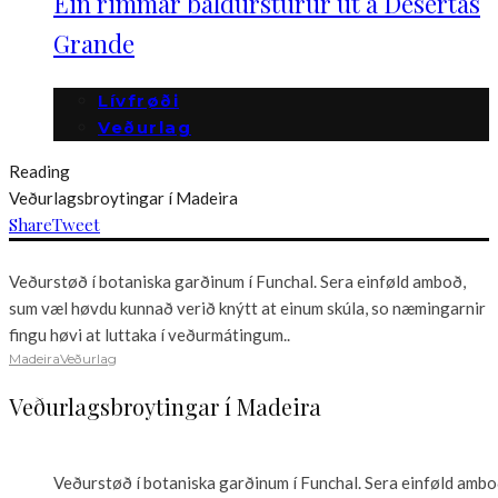
Ein rimmar baldurstúrur út á Desertas
Grande
Lívfrøði
Veðurlag
Reading
Veðurlagsbroytingar í Madeira
Share
Tweet
Veðurstøð í botaniska garðinum í Funchal. Sera einføld amboð,
sum væl høvdu kunnað verið knýtt at einum skúla, so næmingarnir
fingu høvi at luttaka í veðurmátingum..
Madeira
Veðurlag
Veðurlagsbroytingar í Madeira
Veðurstøð í botaniska garðinum í Funchal. Sera einføld amb