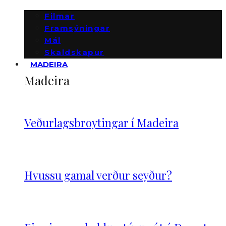
Filmar
Framsýningar
Mál
Skaldskapur
MADEIRA
Madeira
Veðurlagsbroytingar í Madeira
Hvussu gamal verður seyður?