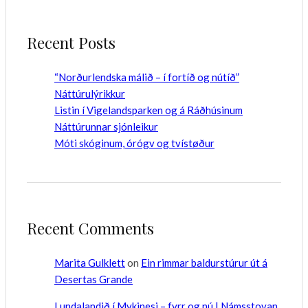
Recent Posts
“Norðurlendska málið – í fortíð og nútíð”
Náttúrulýrikkur
Listin í Vigelandsparken og á Ráðhúsinum
Náttúrunnar sjónleikur
Móti skóginum, órógv og tvístøður
Recent Comments
Marita Gulklett
on
Ein rimmar baldurstúrur út á
Desertas Grande
Lundalandið í Mykinesi – fyrr og nú | Námsstovan