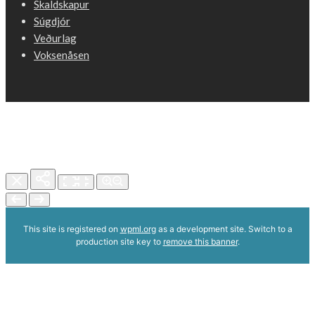
Skaldskapur
Súgdjór
Veðurlag
Voksenåsen
This site is registered on
wpml.org
as a development site. Switch to a
production site key to
remove this banner
.