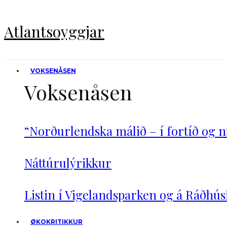
Atlantsoyggjar
VOKSENÅSEN
Voksenåsen
“Norðurlendska málið – í fortíð og n
Náttúrulýrikkur
Listin í Vigelandsparken og á Ráðhú
ØKOKRITIKKUR