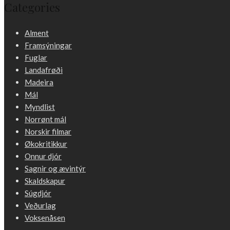
Categories
Alment
Framsýningar
Fuglar
Landafrøði
Madeira
Mál
Myndlist
Norrønt mál
Norskir filmar
Økokritikkur
Onnur djór
Sagnir og ævintýr
Skaldskapur
Súgdjór
Veðurlag
Voksenåsen