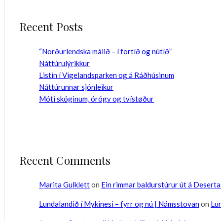
Recent Posts
“Norðurlendska málið – í fortíð og nútíð”
Náttúrulýrikkur
Listin í Vigelandsparken og á Ráðhúsinum
Náttúrunnar sjónleikur
Móti skóginum, órógv og tvístøður
Recent Comments
Marita Gulklett
on
Ein rimmar baldurstúrur út á Desert
Lundalandið í Mykinesi – fyrr og nú | Námsstovan
on
Lun