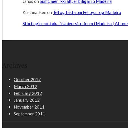
Janus
on
Sumt, men ikki alt, er bíligari á Madeira
Kurt madsen
on
Tøl og fakta um Føroyar og Madeira
Stórfingin móttøka á Universitetinum í Madeira | Atlan
Archives
October 2017
March 2012
February 2012
January 2012
November 2011
September 2011