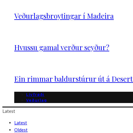
Veðurlagsbroytingar í Madeira
Hvussu gamal verður seyður?
Ein rimmar baldurstúrur út á Deser
Lívfrøði
Veðurlag
Latest
Latest
Oldest