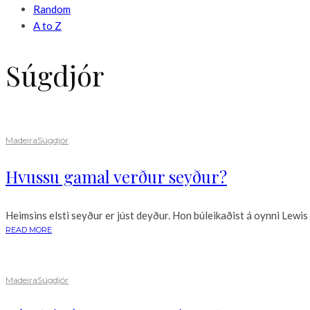
Random
A to Z
Súgdjór
Madeira
Súgdjór
Hvussu gamal verður seyður?
Heimsins elsti seyður er júst deyður. Hon búleikaðist á oynni Lewis
READ MORE
Madeira
Súgdjór