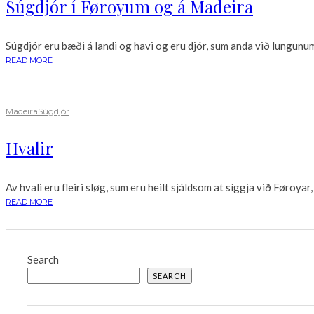
Súgdjór í Føroyum og á Madeira
Súgdjór eru bæði á landi og havi og eru djór, sum anda við lungunum
READ MORE
Madeira
Súgdjór
Hvalir
Av hvali eru fleiri sløg, sum eru heilt sjáldsom at síggja við Føroyar, 
READ MORE
Search
SEARCH