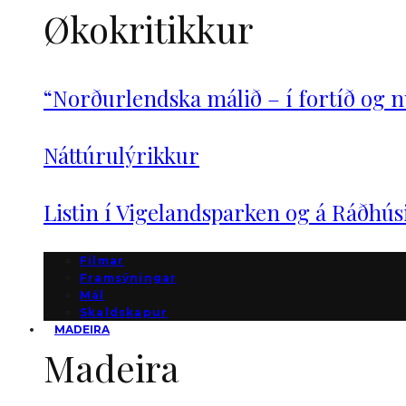
Økokritikkur
“Norðurlendska málið – í fortíð og n
Náttúrulýrikkur
Listin í Vigelandsparken og á Ráðhú
Filmar
Framsýningar
Mál
Skaldskapur
MADEIRA
Madeira