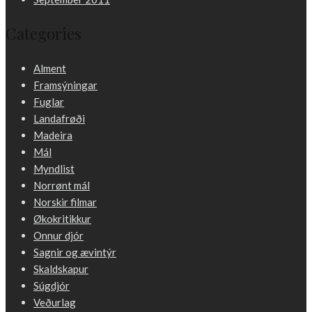
Categories
Alment
Framsýningar
Fuglar
Landafrøði
Madeira
Mál
Myndlist
Norrønt mál
Norskir filmar
Økokritikkur
Onnur djór
Sagnir og ævintýr
Skaldskapur
Súgdjór
Veðurlag