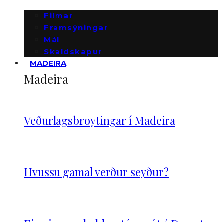
Filmar
Framsýningar
Mál
Skaldskapur
MADEIRA
Madeira
Veðurlagsbroytingar í Madeira
Hvussu gamal verður seyður?