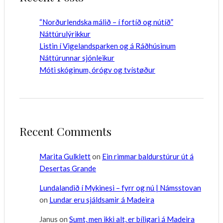
“Norðurlendska málið – í fortíð og nútíð”
Náttúrulýrikkur
Listin í Vigelandsparken og á Ráðhúsinum
Náttúrunnar sjónleikur
Móti skóginum, órógv og tvístøður
Recent Comments
Marita Gulklett
on
Ein rimmar baldurstúrur út á
Desertas Grande
Lundalandið í Mykinesi – fyrr og nú | Námsstovan
on
Lundar eru sjáldsamir á Madeira
Janus
on
Sumt, men ikki alt, er bíligari á Madeira