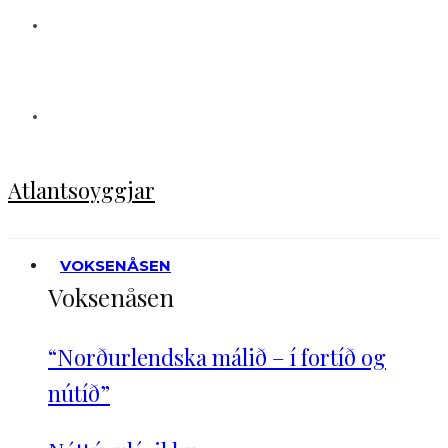
Atlantsoyggjar
VOKSENÅSEN
Voksenåsen
“Norðurlendska málið – í fortíð og
nútíð”