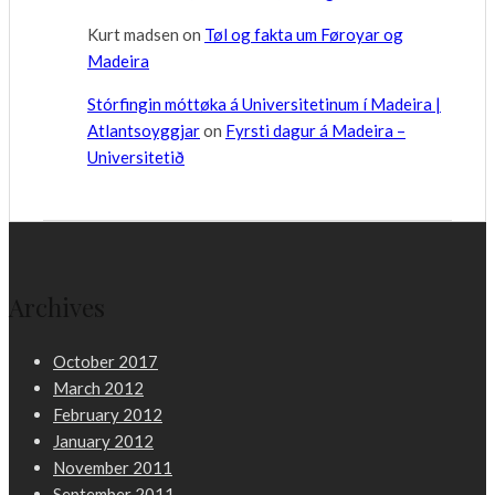
Kurt madsen
on
Tøl og fakta um Føroyar og
Madeira
Stórfingin móttøka á Universitetinum í Madeira |
Atlantsoyggjar
on
Fyrsti dagur á Madeira –
Universitetið
Archives
October 2017
March 2012
February 2012
January 2012
November 2011
September 2011