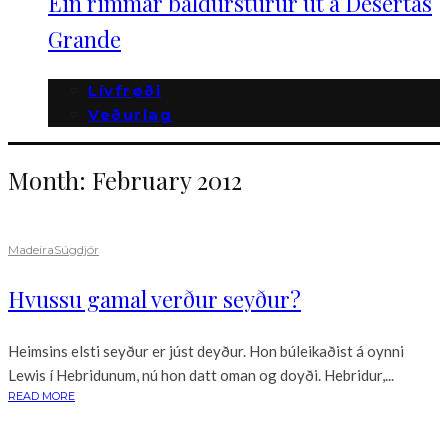
Ein rimmar baldurstúrur út á Desertas
Grande
Lívfrøði
Veðurlag
Month:
February 2012
Madeira
Súgdjór
Hvussu gamal verður seyður?
Heimsins elsti seyður er júst deyður. Hon búleikaðist á oynni
Lewis í Hebridunum, nú hon datt oman og doyði. Hebridur,...
READ MORE