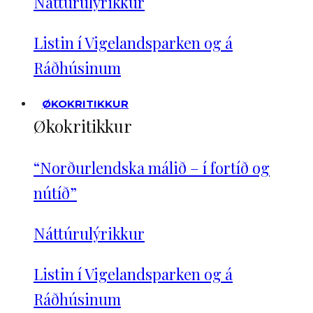
Náttúrulýrikkur
Listin í Vigelandsparken og á
Ráðhúsinum
ØKOKRITIKKUR
Økokritikkur
“Norðurlendska málið – í fortíð og
nútíð”
Náttúrulýrikkur
Listin í Vigelandsparken og á
Ráðhúsinum