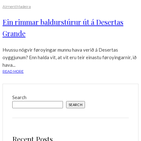
Alment
Madeira
Ein rimmar baldurstúrur út á Desertas
Grande
Hvussu nógvir føroyingar munnu hava verið á Desertas
oyggjunum? Enn halda vit, at vit eru teir einastu føroyingarnir, ið
hava...
READ MORE
Search
SEARCH
Recent Posts