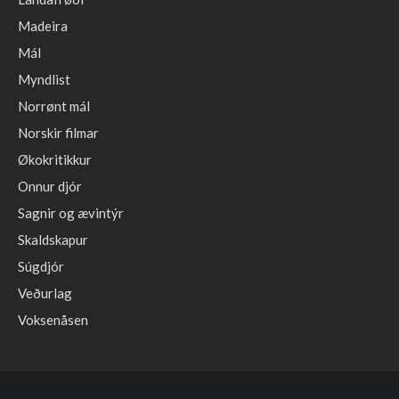
Madeira
Mál
Myndlist
Norrønt mál
Norskir filmar
Økokritikkur
Onnur djór
Sagnir og ævintýr
Skaldskapur
Súgdjór
Veðurlag
Voksenåsen