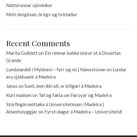
Náttúrunnar sjónleikur
Móti skóginum, órógv og tvístøður
Recent Comments
Marita Gulklett
on
Ein rimmar baldurstúrur út á Desertas
Grande
Lundalandið í Mykinesi – fyrr og nú | Námsstovan
on
Lundar
eru sjáldsamir á Madeira
Janus
on
Sumt, men ikki alt, er bíligari á Madeira
Kurt madsen
on
Tøl og fakta um Føroyar og Madeira
Stórfingin móttøka á Universitetinum í Madeira |
Atlantsoyggjar
on
Fyrsti dagur á Madeira – Universitetið