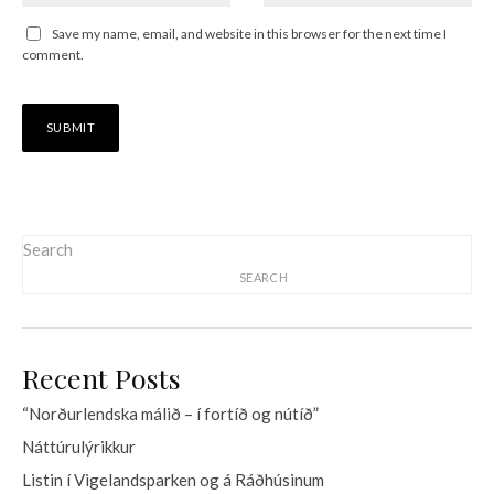
Save my name, email, and website in this browser for the next time I
comment.
Search
SEARCH
Recent Posts
“Norðurlendska málið – í fortíð og nútíð”
Náttúrulýrikkur
Listin í Vigelandsparken og á Ráðhúsinum