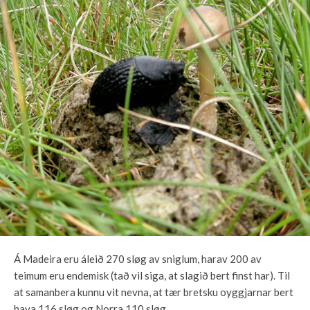
Á Madeira eru áleið 270 sløg av sniglum, harav 200 av
teimum eru endemisk (tað vil siga, at slagið bert finst har). Til
at samanbera kunnu vit nevna, at tær bretsku oyggjarnar bert
hava 116 sløg og Norra 110 sløg.