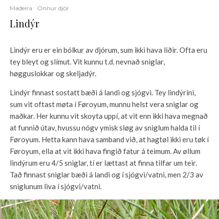
Madeira
Onnur djór
Lindýr
Lindýr eru er ein bólkur av djórum, sum ikki hava liðir. Ofta eru
tey bleyt og slímut. Vit kunnu t.d. nevnað sniglar,
høgguslokkar og skeljadýr.
Lindýr finnast sostatt bæði á landi og sjógvi. Tey lindýrini,
sum vit oftast møta í Føroyum, munnu helst vera sniglar og
maðkar. Her kunnu vit skoyta uppí, at vit enn ikki hava megnað
at funnið útav, hvussu nógv ymisk sløg av sniglum halda til í
Føroyum. Hetta kann hava samband við, at hagtøl ikki eru tøk í
Føroyum, ella at vit ikki hava fingið fatur á teimum. Av øllum
lindýrum eru 4/5 sniglar, tí er lættast at finna tilfar um teir.
Tað finnast sniglar bæði á landi og í sjógvi/vatni, men 2/3 av
sniglunum liva í sjógvi/vatni.