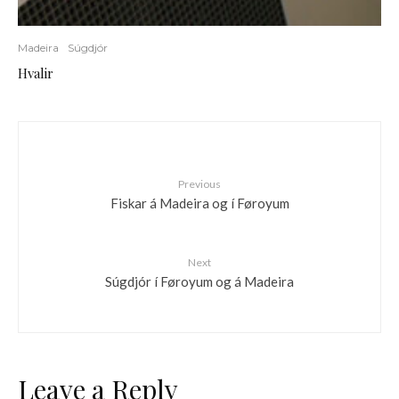
Madeira
Súgdjór
Hvalir
Previous
Fiskar á Madeira og í Føroyum
Next
Súgdjór í Føroyum og á Madeira
Leave a Reply