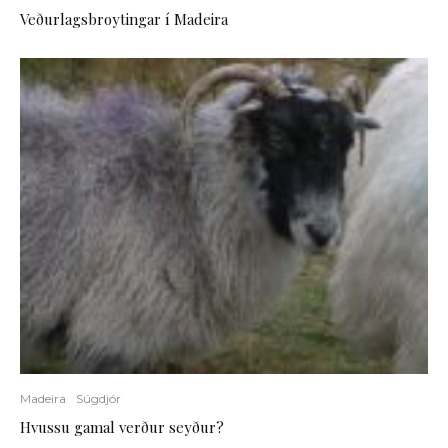
Veðurlagsbroytingar í Madeira
Madeira
Súgdjór
Hvussu gamal verður seyður?