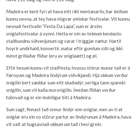
Madeira er kent fyri at hava eitt ríkt mentanarlív, har ímillum
kunnu nevna, at tey hava nógvar ymiskar festivalar. Vit kunnu
nevnað festivalin ”Festa Da Lapa”, sum er ársins
sniglafestivalur á oynni. Hetta er ein av teimum kendastu
staðbundnu siðvenjunum og varar í tríggjar nætur. Hartil
hoyrir undirhald, konsertir, matur eftir gomlum siði og ikki
minst grillaðar fliður (eru av sniglaætt) og øl.
Eftir hesum kunnu vit staðfesta, hvussu stórur munur tað er á
Føroyum og Madeira lindýrum viðvíkjandi. Hjá okkum verður
snigilin bert sæddur sum eitt skaðadýr, serliga tann spanski
snigilin, sum vit kalla morsnigilin. Ímeðan fliðan verður
hálovað og er ein leskiligur biti á Madeira.
Sum sagt, finnast tað onnur lindýr enn sniglar, men av tí at
sniglar eru ein so stórur partur av lindýrunum á Madeira, hava
vit valt at hugsavnað okkum um tað í hesi grein.